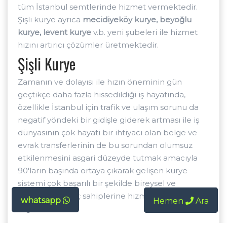
tüm İstanbul semtlerinde hizmet vermektedir.
Şişli kurye ayrıca
mecidiyeköy kurye, beyoğlu
kurye, levent kurye
v.b. yeni şubeleri ile hizmet
hızını artırıcı çözümler üretmektedir.
Şişli Kurye
Zamanın ve dolayısı ile hızın öneminin gün
geçtikçe daha fazla hissedildiği iş hayatında,
özellikle İstanbul için trafik ve ulaşım sorunu da
negatif yöndeki bir gidişle giderek artması ile iş
dünyasının çok hayati bir ihtiyacı olan belge ve
evrak transferlerinin de bu sorundan olumsuz
etkilenmesini asgari düzeyde tutmak amacıyla
90'ların başında ortaya çıkarak gelişen kurye
sistemi çok başarılı bir şekilde bireysel ve
kurumsal ihtiyaç sahiplerine hizmet
whatsapp
Hemen
Hemen
Ara
Ara
sağlamaktadır.
Şişli motokurye'nin çalışma şekli mesai saati