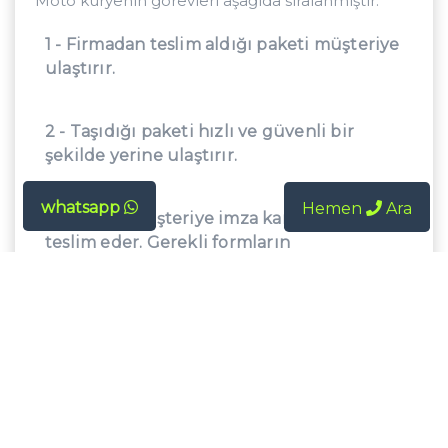
Moto kuryenin görevleri aşağıda sıralanmıştır:
1 - Firmadan teslim aldığı paketi müşteriye
ulaştırır.
2 - Taşıdığı paketi hızlı ve güvenli bir
şekilde yerine ulaştırır.
whatsapp
Hemen
Ara
3 - Paketi müşteriye imza karşılığında
teslim eder. Gerekli formların
doldurulmasını ve firmaya teslim
edilmesini sağlar.
4 - Vardiyalı sistem ile çalışır. Gece ve
gündüz görev yapan kuryeler vardır.
5 - Yalnızca Ekspres teslimat yapan