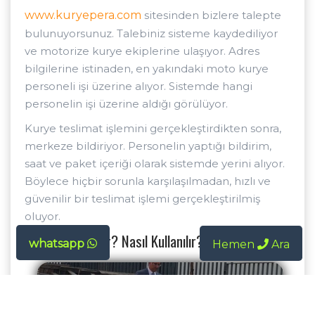
www.kuryepera.com
sitesinden bizlere talepte
bulunuyorsunuz. Talebiniz sisteme kaydediliyor
ve motorize kurye ekiplerine ulaşıyor. Adres
bilgilerine istinaden, en yakındaki moto kurye
personeli işi üzerine alıyor. Sistemde hangi
personelin işi üzerine aldığı görülüyor.
Kurye teslimat işlemini gerçekleştirdikten sonra,
merkeze bildiriyor. Personelin yaptığı bildirim,
saat ve paket içeriği olarak sistemde yerini alıyor.
Böylece hiçbir sorunla karşılaşılmadan, hızlı ve
güvenilir bir teslimat işlemi gerçekleştirilmiş
oluyor.
Kurye APP Nedir? Nasıl Kullanılır?
whatsapp
Hemen
Ara