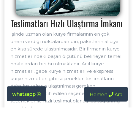
Teslimatları Hızlı Ulaştırma İmkanı
İşinde uzman olan kurye firmalarının en çok
önem verdiği noktalardan biri, paketlerin alıcıya
en kısa sürede ulaştırılmasıdır. Bir firmanın kurye
hizmetlerindeki başarı ölçütünü belirleyen temel
noktalardan biri bu olmaktadır. Acil kurye
hizmetleri, gece kurye hizmetleri ve ekspress
kurye hizmetleri gibi seçenekler, teslimatların
daha hızlı alıcıya ulaştırılması gereken
durumlarda tercih edilen seçeneklerdir. Bu
whatsapp
Hemen
Ara
seçenekler ile
hızlı teslimat
olanağı da sağlanmış
olmaktadır.
Ekspress Kurye Hizmeti Nedir?
Kurye hizmeti
avantajları arasında bulunan