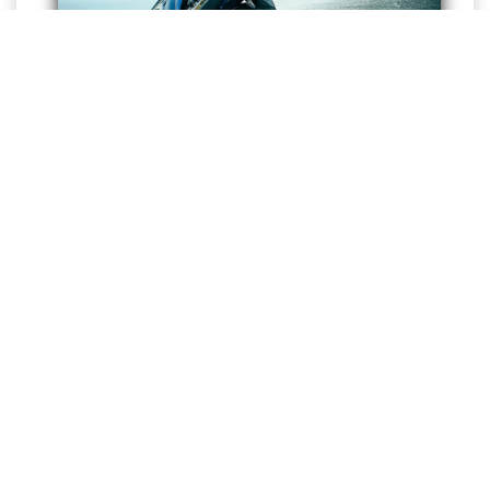
İstanbul kurye
belirlenen zaman aralıkları dahilinde
oluşturduğumuz sistemle toplu gönderileri hızlı ve güvenli
bir şekilde teslim etmektedir.
Paketlerinizi Nasıl Teslim Ediyoruz?
İmzalı ya da imzasız ya da
kimlik şartlı
dağıtım
hizmetlerinde, tüm paketlerinizi kendi oluşturduğumuz bir
sistem dahilinde teslim ediyoruz.
Bizim için önemli olan paketlerinizin güvenli ve hızlı bir
şekilde teslim edilmesidir. Gerek arabalı kurye olsun,
gerekse motorlu kurye hizmeti, tüm ulaştırma araçlarında
hizmet veren personelimizle, bir merkez üzerinden sürekli
bağlantı halindeyiz. Yani paketlerin teslimat aşamalarının
tümünde kontrolü sağlıyoruz.
Pera Kurye firması olarak hız ve güvenlik bizim için birinci